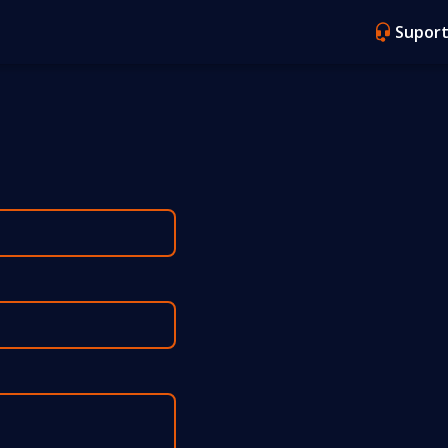
Suport