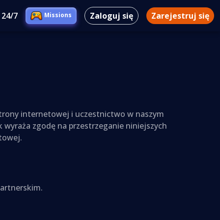
 24/7
Zaloguj się
Zarejestruj się
Missions
strony internetowej i uczestnictwo w naszym
k wyraża zgodę na przestrzeganie niniejszych
towej.
artnerskim.